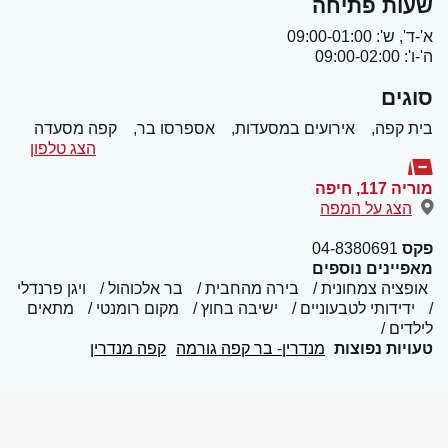
שעות פתיחה
א'-ד', ש': 09:00-01:00
ה'-ו': 09:00-02:00
סוגים
בית קפה,
אירועים במסעדות,
אספרסו בר,
קפה מסעדה
הצג טלפון
מוריה 117
,
חיפה
הצג על המפה
פקס
04-8380691
מאפיינים נוספים
אופציה צמחונית
בירה מהחבית
בר אלכוהול
ויגן פרנדלי
ידידותי לטבעוניים
ישיבה בחוץ
מקום רומנטי
מתאים
לילדים
טעויות נפוצות
מנדרין- בר קפה גורמה
קפה מנדרין