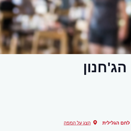
ג'חנון
לחם הגלילית
הצג על המפה