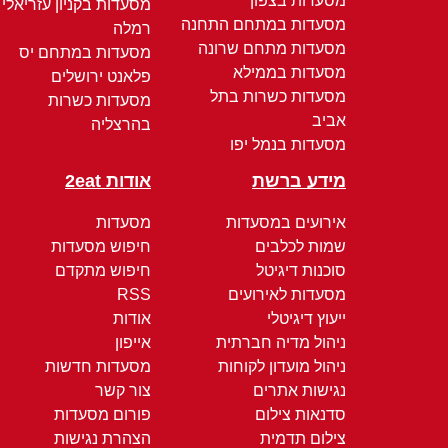
מסעדות בצפון
מסעדות בקניון עזריאלי
מסעדות במתחם התחנה
רמלה
מסעדות מתחם שרונה
מסעדות במתחם יס
מסעדות בממילא
פלאנט ירושלים
מסעדות כשרות בתל
מסעדות כשרות
אביב
בהרצליה
מסעדות בנמל יפו
מידע ברשת
אודות 2eat
אירועים במסעדות
מסעדות
שמות לכלבים
חיפוש מסעדות
סוכנות דיגיטל
חיפוש מתקדם
מסעדות לאירועים
RSS
ייעוץ דיגיטלי
אודות
ניהול מדיה חברתית
אייפון
ניהול מועדון לקוחות
מסעדות חדשות
נגישות אתרים
צור קשר
סדנאות צילום
פורום מסעדות
צילום תדמית
הצהרת נגישות