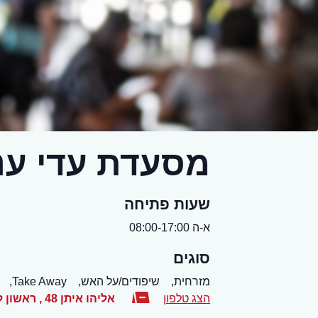
מסעדת עדי ענ
שעות פתיחה
א-ה 08:00-17:00
סוגים
מזרחית,
שיפודים/על האש,
Take Away,
הצג טלפון
אליהו איתן 48
,
ראשון ל