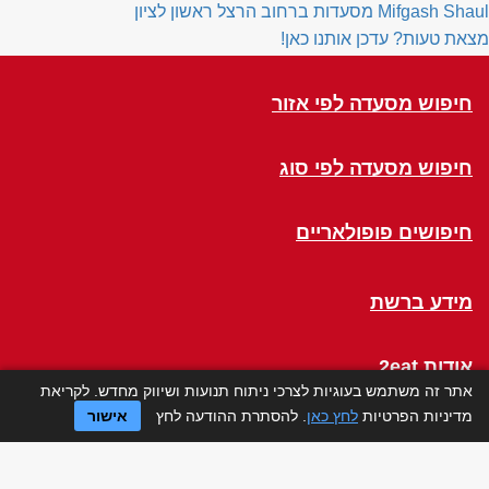
Mifgash Shaul
מסעדות ברחוב הרצל ראשון לציון
מצאת טעות? עדכן אותנו כאן!
חיפוש מסעדה לפי אזור
חיפוש מסעדה לפי סוג
חיפושים פופולאריים
מידע ברשת
אודות 2eat
אתר זה משתמש בעוגיות לצרכי ניתוח תנועות ושיווק מחדש. לקריאת
מדיניות הפרטיות
לחץ כאן
. להסתרת ההודעה לחץ
אישור
Click a Table