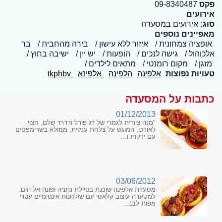
פקס
09-8340487
אירועים
סוג:
אירועים במסעדה
מאפיינים נוספים
אופציה צמחונית
איזור ללא עישון
בירה מהחבית
בר
אלכוהול
גישה לנכים
הופעות
יש יין
ישיבה בחוץ
מזגן
מקום רומנטי
מתאים לילדים
טעויות נפוצות
אלפינה
הלפינה
אלפינא
tkphbv
כתבות על המסעדה
01/12/2013
"מנה ציורית לגמרי של דג פורל ורדרד שלם, חצוי
לאורכו, המוגש על צלחת ענקית, ממולא בשרימפסים
עם ירקות ו...
03/06/2012
מסעדת אלפינה שוכנת בטיילת נתניה ופונה אל הים.
למסעדה עיצוב קלאסי עם שולחנות אינטימיים עטויי
מפות לבנ...