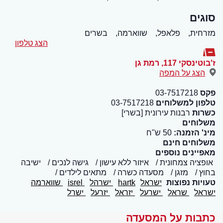
סוגים
מזרחית,
פלאפל,
שווארמה,
בשרים
הצג טלפון
ז'בוטינסקי 117
,
רמת גן
הצג על המפה
פקס
03-7517218
טלפון למשלוחים
03-7517218
כשרות
רבנות עירונית [בשרי]
משלוחים
מינ' הזמנה:
50 ש"ח
משלוחים חינם
מאפיינים נוספים
אופציה צמחונית
איזור ללא עישון
גישה לנכים
ישיבה
בחוץ
מזגן
מסעדה כשרה
מתאים לילדים
טעויות נפוצות
ישראל
hartk
ישרהל
isrel
שווארמה
ישראל
שראל
ישרעל
יזראל
יזרעל
ישרל
כתבות על המסעדה