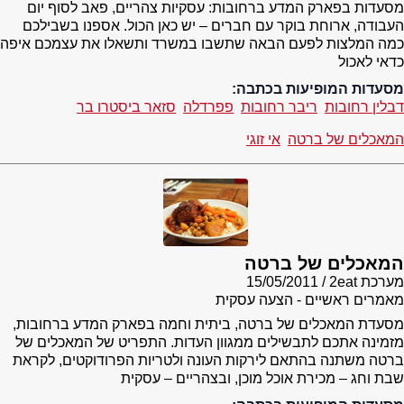
מסעדות בפארק המדע ברחובות: עסקיות צהריים, פאב לסוף יום
העבודה, ארוחת בוקר עם חברים – יש כאן הכול. אספנו בשבילכם
כמה המלצות לפעם הבאה שתשבו במשרד ותשאלו את עצמכם איפה
כדאי לאכול
מסעדות המופיעות בכתבה:
דבלין רחובות
ריבר רחובות
פפרדלה
סזאר ביסטרו בר
המאכלים של ברטה
אי זוגי
המאכלים של ברטה
מערכת 2eat
15/05/2011
מאמרים ראשיים - הצעה עסקית
מסעדת המאכלים של ברטה, ביתית וחמה בפארק המדע ברחובות,
מזמינה אתכם לתבשילים ממגוון העדות. התפריט של המאכלים של
ברטה משתנה בהתאם לירקות העונה ולטריות הפרודוקטים, לקראת
שבת וחג – מכירת אוכל מוכן, ובצהריים – עסקית