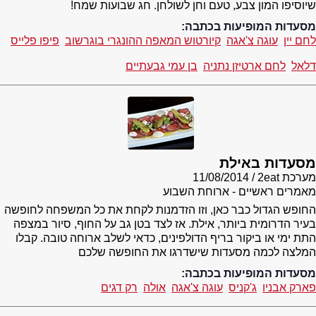
שיוסיפו המון צבע, טעם וחן לשולחן. חג שבועות שמח!
מסעדות המופיעות בכתבה:
לחם יין
עוגה צ'אגה
קיורטוש המאפה ההונגרי בוגרשוב
פיפו פלייס
דלאל
לחם ארטיזן נתניה
בן עמי גבעתיים
מסעדות באילת
מערכת 2eat
11/08/2014
מאמרים ראשיים - ארוחת השבוע
החופש הגדול כבר כאן, וזו הזדמנות לקחת את כל המשפחה לחופשה
בעיר הדרומית ביותר, אילת. אז לצד בטן גב על החוף, סיור במצפה
התת ימי או ביקור בריף הדולפינים, כדאי לשלב ארוחה טובה. קבלו
המלצה לכמה מסעדות שישדרגו את החופשה שלכם
מסעדות המופיעות בכתבה:
פארק אבניו
ג'קניס
עוגה צ'אגה
אולה
רק דגים