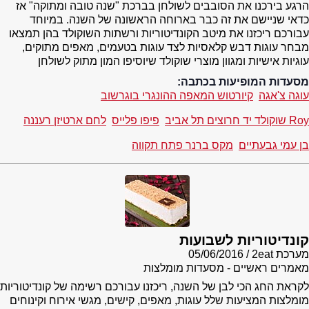
הרגע בירכנו את הסובבים לשולחן בברכת "שנה טובה ומתוקה" אז
כדאי שניישם את זה כבר בארוחה הראשונה של השנה. במיוחד
עבורכם ריכזנו את מיטב הקונדיטוריות ורשתות השוקולד בהן תמצאו
מבחר עוגות דבש קלאסיות לצד עוגות בטעמים, מאפים מתוקים,
עוגיות אישיות ומגוון מוצרי שוקולד שיוסיפו המון מתוק לשולחן
מסעדות המופיעות בכתבה:
עוגה צ'אגה
קיורטוש המאפה ההונגרי בוגרשוב
Roy שוקולד יד חרוצים תל אביב
פיפו פלייס
לחם ארטיזן רעננה
בן עמי גבעתיים
מקס ברנר פתח תקווה
קונדיטוריות לשבועות
מערכת 2eat
05/06/2016
מאמרים ראשיים - מסעדות מומלצות
לקראת החג הכי לבן של השנה, ריכזנו עבורכם רשימה של קונדיטוריות
מומלצות המציעות שלל עוגות, מאפים, קישים, מגשי אירוח וקינוחים