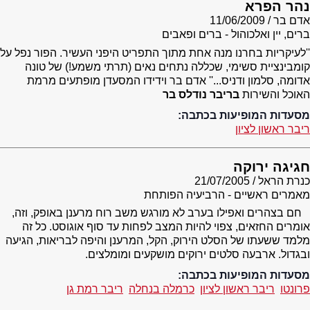
נהר הפרא
אדם בר
11/06/2009
ברים, יין ואלכוהול - ברים ופאבים
''לעיקריות בחרנו מנה אחת מתוך התפריט היפני העשיר. הפור נפל על
קומבינציית סשימי, שכללה נתחים נאים (תרתי משמע!) של טונה
אדומה, סלמון ודניס...'' אדם בר וידידו המסעדן מופתעים מרמת
האוכל והשירות
בריבר נודלס בר
מסעדות המופיעות בכתבה:
ריבר ראשון לציון
חגיגה ירוקה
כנרת הראל
21/07/2005
מאמרים ראשיים - הרביעיה הפותחת
חם בצהרים ואפילו בערב לא מורגש משב רוח מרענן באופק, וזה,
אומרים החזאים, צפוי להיות המצב לפחות עד סוף אוגוסט. כל זה
מלמד ששעתו של הסלט הירוק, הקל, המרענן והיפה לבריאות, הגיעה
ובגדול. ארבעה סלטים ירוקים מושקעים ומומלצים.
מסעדות המופיעות בכתבה:
פרונטו
ריבר ראשון לציון
כרמלה בנחלה
ריבר רמת גן