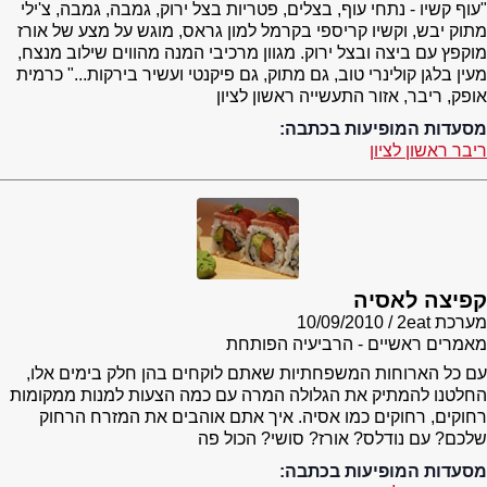
"עוף קשיו - נתחי עוף, בצלים, פטריות בצל ירוק, גמבה, גמבה, צ'ילי
מתוק יבש, וקשיו קריספי בקרמל למון גראס, מוגש על מצע של אורז
מוקפץ עם ביצה ובצל ירוק. מגוון מרכיבי המנה מהווים שילוב מנצח,
מעין בלגן קולינרי טוב, גם מתוק, גם פיקנטי ועשיר בירקות..." כרמית
אופק, ריבר, אזור התעשייה ראשון לציון
מסעדות המופיעות בכתבה:
ריבר ראשון לציון
קפיצה לאסיה
מערכת 2eat
10/09/2010
מאמרים ראשיים - הרביעיה הפותחת
עם כל הארוחות המשפחתיות שאתם לוקחים בהן חלק בימים אלו,
החלטנו להמתיק את הגלולה המרה עם כמה הצעות למנות ממקומות
רחוקים, רחוקים כמו אסיה. איך אתם אוהבים את המזרח הרחוק
שלכם? עם נודלס? אורז? סושי? הכול פה
מסעדות המופיעות בכתבה: