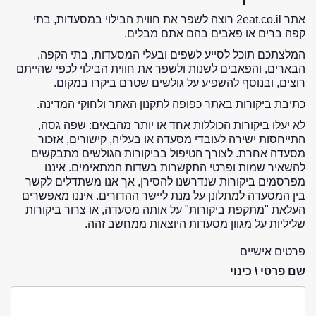
אתר 2eat.co.il רוצה לשפר את חווית הבילוי במסעדות, בתי
קפה ברים או פאבים בהם אתם מבלים.
המלצתכם תוכל לסייע לשפים ובעלי המסעדות, בתי הקפה,
הבארים, והפאבים לשנות ולשפר את חווית הבילוי לכפי שהייתם
רוצים, ובנוסף להשפיע על גולשים שטרם ביקרו במקום.
כתיבת ביקורות באתר כפופה לתקנון האתר ולחוקי המדינה.
לא יעלו ביקורות הכוללות אחד או יותר מהבאים: שפה גסה,
התייחסות ישירה לעובדי מסעדה או בעליה, קישורים, אזכור
מסעדה אחרת. לצורך הטיפול בביקורות הגולשים מתבקשים
להשאיר שמות ופרטי התקשרות בשדות המתאימים. איננו
מפרסמים ביקורות שנדרשנו להסירן, אך אנו משתדלים לקשר
בין המסעדה למתלונן על מנת ליישר ההדורים. איננו מאפשרים
העלאת "מתקפת ביקורות" על אותה מסעדה, או צרור ביקורות
שליליות על מגוון מסעדות היוצאות ממחשב זהה.
פרטים אישיים
שם פרטי \ כינוי