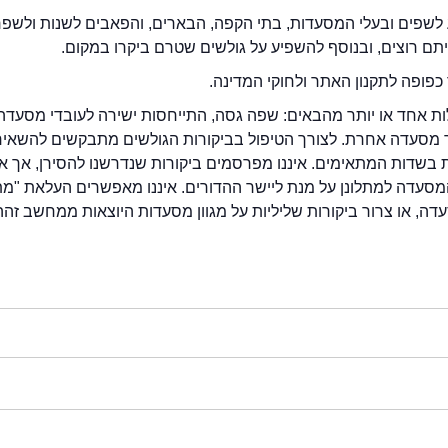
לשפים ובעלי המסעדות, בתי הקפה, הבארים, והפאבים לשנות ולשפ
ייתם רוצים, ובנוסף להשפיע על גולשים שטרם ביקרו במקום.
כפופה לתקנון האתר ולחוקי המדינה.
לות אחד או יותר מהבאים: שפה גסה, התייחסות ישירה לעובדי מסעדה
ור מסעדה אחרת. לצורך הטיפול בביקורות הגולשים מתבקשים להשאיר
בשדות המתאימים. איננו מפרסמים ביקורות שנדרשנו להסירן, אך אנ
סעדה למתלונן על מנת ליישר ההדורים. איננו מאפשרים העלאת "מ
דה, או צרור ביקורות שליליות על מגוון מסעדות היוצאות ממחשב זהה