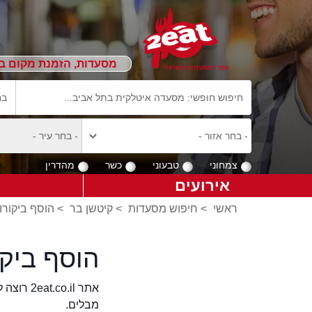
מסעדות, הזמנת מקום ב
צמחוני
טבעוני
כשר
מהדרין
אירועים
ראשי
>
חיפוש מסעדות
>
קיטשן בר
>
הוסף ביקורו
הוסף ביק
אתר .il
מבלים.