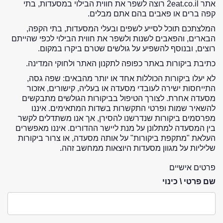
אתר 2eat.co.il רוצה לשפר את חווית הבילוי במסעדות, בתי
קפה ברים או פאבים בהם אתם מבלים.
המלצתכם תוכל לסייע לשפים ובעלי המסעדות, בתי הקפה,
הבארים, והפאבים לשנות ולשפר את חווית הבילוי לכפי שהייתם
רוצים, ובנוסף להשפיע על גולשים שטרם ביקרו במקום.
כתיבת ביקורות באתר כפופה לתקנון האתר ולחוקי המדינה.
לא יעלו ביקורות הכוללות אחד או יותר מהבאים: שפה גסה,
התייחסות ישירה לעובדי מסעדה או בעליה, קישורים, אזכור
מסעדה אחרת. לצורך הטיפול בביקורות הגולשים מתבקשים
להשאיר שמות ופרטי התקשרות בשדות המתאימים. איננו
מפרסמים ביקורות שנדרשנו להסירן, אך אנו משתדלים לקשר
בין המסעדה למתלונן על מנת ליישר ההדורים. איננו מאפשרים
העלאת "מתקפת ביקורות" על אותה מסעדה, או צרור ביקורות
שליליות על מגוון מסעדות היוצאות ממחשב זהה.
פרטים אישיים
שם פרטי \ כינוי