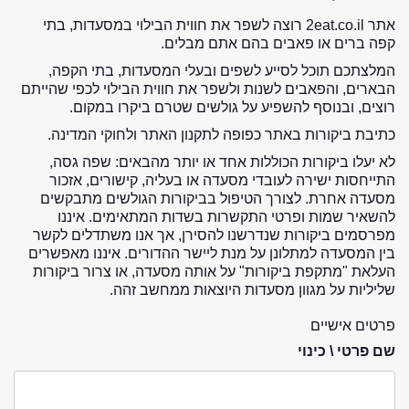
אתר 2eat.co.il רוצה לשפר את חווית הבילוי במסעדות, בתי
קפה ברים או פאבים בהם אתם מבלים.
המלצתכם תוכל לסייע לשפים ובעלי המסעדות, בתי הקפה,
הבארים, והפאבים לשנות ולשפר את חווית הבילוי לכפי שהייתם
רוצים, ובנוסף להשפיע על גולשים שטרם ביקרו במקום.
כתיבת ביקורות באתר כפופה לתקנון האתר ולחוקי המדינה.
לא יעלו ביקורות הכוללות אחד או יותר מהבאים: שפה גסה,
התייחסות ישירה לעובדי מסעדה או בעליה, קישורים, אזכור
מסעדה אחרת. לצורך הטיפול בביקורות הגולשים מתבקשים
להשאיר שמות ופרטי התקשרות בשדות המתאימים. איננו
מפרסמים ביקורות שנדרשנו להסירן, אך אנו משתדלים לקשר
בין המסעדה למתלונן על מנת ליישר ההדורים. איננו מאפשרים
העלאת "מתקפת ביקורות" על אותה מסעדה, או צרור ביקורות
שליליות על מגוון מסעדות היוצאות ממחשב זהה.
פרטים אישיים
שם פרטי \ כינוי