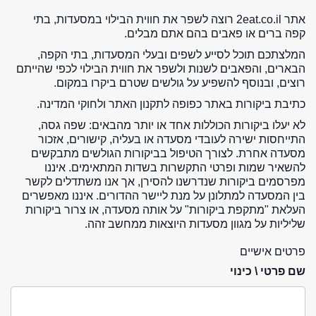
אתר 2eat.co.il רוצה לשפר את חווית הבילוי במסעדות, בתי
קפה ברים או פאבים בהם אתם מבלים.
המלצתכם תוכל לסייע לשפים ובעלי המסעדות, בתי הקפה,
הבארים, והפאבים לשנות ולשפר את חווית הבילוי לכפי שהייתם
רוצים, ובנוסף להשפיע על גולשים שטרם ביקרו במקום.
כתיבת ביקורות באתר כפופה לתקנון האתר ולחוקי המדינה.
לא יעלו ביקורות הכוללות אחד או יותר מהבאים: שפה גסה,
התייחסות ישירה לעובדי מסעדה או בעליה, קישורים, אזכור
מסעדה אחרת. לצורך הטיפול בביקורות הגולשים מתבקשים
להשאיר שמות ופרטי התקשרות בשדות המתאימים. איננו
מפרסמים ביקורות שנדרשנו להסירן, אך אנו משתדלים לקשר
בין המסעדה למתלונן על מנת ליישר ההדורים. איננו מאפשרים
העלאת "מתקפת ביקורות" על אותה מסעדה, או צרור ביקורות
שליליות על מגוון מסעדות היוצאות ממחשב זהה.
פרטים אישיים
שם פרטי \ כינוי