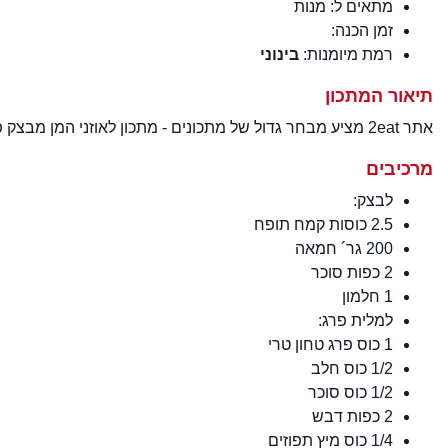
מתאים ל:
מנות
זמן הכנה:
רמת מיומנות:
בינוני
תיאור המתכון
אתר 2eat מציע מבחר גדול של מתכונים - מתכון לאוזני המן מבצק פריך לפורים ברמת מיומנות בינוני - מתכון מעולה למנה טעימה.
מרכיבים
לבצק:
2.5 כוסות קמח תופח
200 גר´ חמאה
2 כפות סוכר
1 חלמון
למלית פרג:
1 כוס פרג טחון טרי
1/2 כוס חלב
1/2 כוס סוכר
2 כפות דבש
1/4 כוס מיץ תפוזים