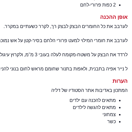
2 כפות פרורי-לחם
אופן ההכנה
לערבב את כל החומרים הבצק לבצק רך, לקרר כשעתיים במקרר.
לערבב את חומרי המילוי למעט פרורי הלחם בסיר-קטן על אש נמוכה
לרדד את הבצק על משטח-מקומח לעלה בעובי 3 מ''מ, ולקרוץ עיגולים בקוטר 7-6 ס''מ, להניח כפית מהמילוי במרכז כל עיגול ולסגור לצורת אוזן המן.
ל נייר אפיה בתבנית, ולאפות בתנור שחומם מראש לחום בנוני להניח כ-20 דקות. להוציא ולצנן על רשת. לפזר מעט אבקת סוכ
הערות
המתכון באדיבות אתר הסטודיו של דליה
מתאים להכנה עם ילדים
מתאים להגשה לילדים
צמחוני
כשר