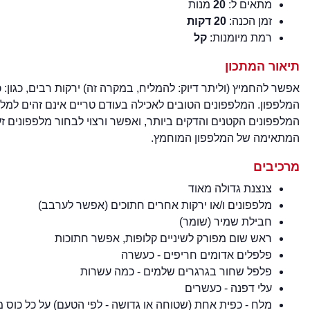
מתאים ל:
20
מנות
זמן הכנה:
20 דקות
רמת מיומנות:
קל
תיאור המתכון
אפשר להחמיץ (וליתר דיוק: להמליח, במקרה זה) ירקות רבים, כגון:
המלפפון. המלפפונים הטובים לאכילה בעודם טריים אינם זהים למ
המלפפונים הקטנים והדקים ביותר, ואפשר ורצוי לבחור מלפפונים
המתאימה של המלפפון המוחמץ.
מרכיבים
צנצנת גדולה מאוד
מלפפונים ו/או ירקות אחרים חתוכים (אפשר לערבב)
חבילת שמיר (שומר)
ראש שום מפורק לשיניים קלופות, אפשר חתוכות
פלפלים אדומים חריפים - כעשרה
פלפל שחור בגרגרים שלמים - כמה עשרות
עלי דפנה - כעשרים
מלח - כפית אחת (שטוחה או גדושה - לפי הטעם) על כל כוס מ