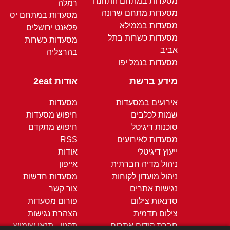
מסעדות במתחם התחנה
רמלה
מסעדות מתחם שרונה
מסעדות במתחם יס
מסעדות בממילא
פלאנט ירושלים
מסעדות כשרות בתל
מסעדות כשרות
אביב
בהרצליה
מסעדות בנמל יפו
מידע ברשת
אודות 2eat
אירועים במסעדות
מסעדות
שמות לכלבים
חיפוש מסעדות
סוכנות דיגיטל
חיפוש מתקדם
מסעדות לאירועים
RSS
ייעוץ דיגיטלי
אודות
ניהול מדיה חברתית
אייפון
ניהול מועדון לקוחות
מסעדות חדשות
נגישות אתרים
צור קשר
סדנאות צילום
פורום מסעדות
צילום תדמית
הצהרת נגישות
חברת קידום אתרים
תקנון - תנאי שימוש