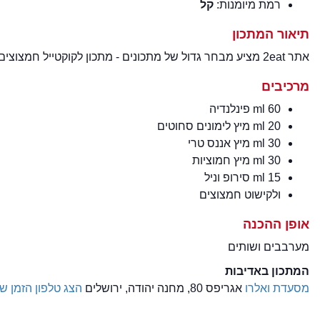
רמת מיומנות:
קל
תיאור המתכון
אתר 2eat מציע מבחר גדול של מתכונים - מתכון לקוקטייל חמצוצים ברמת מיומנות קל - מתכון מעולה למנה טעימה.
מרכיבים
60 ml פינלנדיה
20 ml מיץ לימונים סחוטים
30 ml מיץ אננס טרי
30 ml מיץ חמוציות
15 ml סירופ וניל
ולקישוט חמצוצים
אופן ההכנה
מערבבים ושותים
המתכון באדיבות
מסעדת ואלרו
אגריפס 80, מחנה יהודה, ירושלים
הצג טלפון
הזמן שו