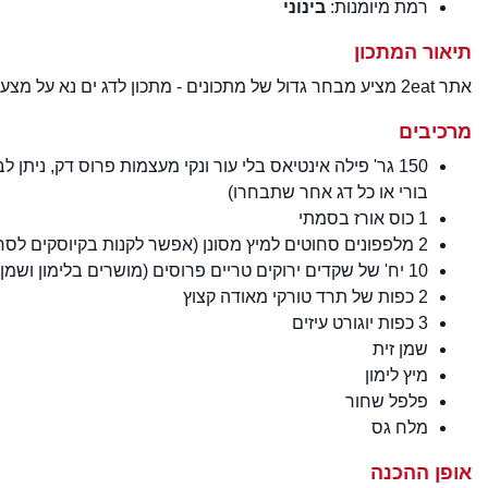
רמת מיומנות:
בינוני
תיאור המתכון
אתר 2eat מציע מבחר גדול של מתכונים - מתכון לדג ים נא על מצע אורז ולאבנה ברמת מיומנות בינוני - מתכון מעולה למנה טעימה.
מרכיבים
150 גר' פילה אינטיאס בלי עור ונקי מעצמות פרוס דק, ני
בורי או כל דג אחר שתבחרו)
1 כוס אורז בסמתי
2 מלפפונים סחוטים למיץ מסונן (אפשר לקנות בקיוסקים לסחיטת מיץ)
10 יח' של שקדים ירוקים טריים פרוסים (מושרים בלימון ושמן זית)
2 כפות של תרד טורקי מאודה קצוץ
3 כפות יוגורט עיזים
שמן זית
מיץ לימון
פלפל שחור
מלח גס
אופן ההכנה