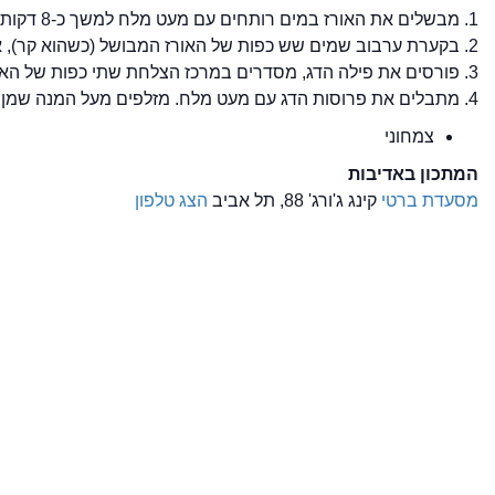
1. מבשלים את האורז במים רותחים עם מעט מלח למשך כ-8 דקות. לאחר מכן מסננים מהמים ומקררים את האורז.
2. בקערת ערבוב שמים שש כפות של האורז המבושל (כשהוא קר), את היוגורט, תרד טורקי והשקדים הפרוסים. מתבלים במעט שמן זית, מיץ לימון ומלח.
3. פורסים את פילה הדג, מסדרים במרכז הצלחת שתי כפות של האורז המתובל, ומעל האורז מסדרים את פרוסות הדג. יוצרים מסביב לדג שלולית של מיץ המלפפון.
4. מתבלים את פרוסות הדג עם מעט מלח. מזלפים מעל המנה שמן זית ומעט מיץ לימון.
צמחוני
המתכון באדיבות
מסעדת ברטי
קינג ג'ורג' 88, תל אביב
הצג טלפון