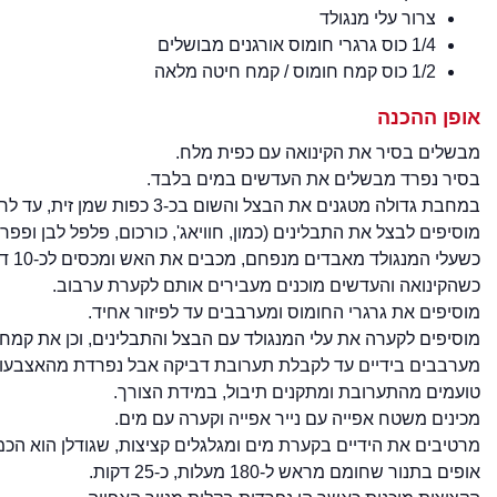
צרור עלי מנגולד
1/4 כוס גרגרי חומוס אורגנים מבושלים
1/2 כוס קמח חומוס / קמח חיטה מלאה
אופן ההכנה
מבשלים בסיר את הקינואה עם כפית מלח.
בסיר נפרד מבשלים את העדשים במים בלבד.
במחבת גדולה מטגנים את הבצל והשום בכ-3 כפות שמן זית, עד לריכוך.
מוסיפים לבצל את התבלינים (כמון, חוויאג', כורכום, פלפל לבן ופפר
כשעלי המנגולד מאבדים מנפחם, מכבים את האש ומכסים לכ-10 דקות נוספות.
כשהקינואה והעדשים מוכנים מעבירים אותם לקערת ערבוב.
מוסיפים את גרגרי החומוס ומערבבים עד לפיזור אחיד.
מוסיפים לקערה את עלי המנגולד עם הבצל והתבלינים, וכן את קמח
מערבבים בידיים עד לקבלת תערובת דביקה אבל נפרדת מהאצבעות. 
טועמים מהתערובת ומתקנים תיבול, במידת הצורך.
מכינים משטח אפייה עם נייר אפייה וקערה עם מים.
מרטיבים את הידיים בקערת מים ומגלגלים קציצות, שגודלן הוא הכמו
אופים בתנור שחומם מראש ל-180 מעלות, כ-25 דקות.