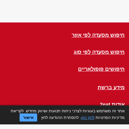
חיפוש מסעדה לפי אזור
חיפוש מסעדה לפי סוג
חיפושים פופולאריים
מידע ברשת
אודות 2eat
אתר זה משתמש בעוגיות לצרכי ניתוח תנועות ושיווק מחדש. לקריאת
מדיניות הפרטיות
לחץ כאן
. להסתרת ההודעה לחץ
אישור
Click a Table