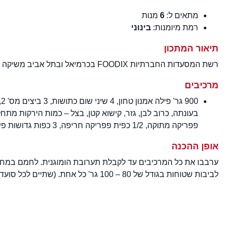
מתאים ל:
6
מנות
רמת מיומנות:
בינוני
תיאור המתכון
רשת המסעדות החברתיות FOODIX בכרמיאל ובתל אביב משיקה מנה חגיגית לכבוד ראש השנה
מרכיבים
פפריקה מתוקה, 1/2 כפית פפריקה חריפה, 3 כפות גדושות פירורי לחם, 1/2 כפית כורכום, 1 כפית מלח, 1/2 כפית פלפל שחור.
אופן ההכנה
לביבות שטוחות בגודל של 80 – 100 גר' כל אחת. (שתיים לכל סועד) הכניסו לשמן החם עד שתהיינה זהובות והפכו. העבירו את הלביבות לצלחת מכוסה בניר סופג.