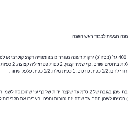
900 גר' פילה אמנון טחון, 4 שיני שום כתושות, 3 ביצים מס' 2, 400 גר' (בסה"כ) ירקות העונה מגוררים בפומפייה דקה: קולרבי או 
בעונתה, כרוב לבן, גזר, קישוא קטן, בצל – כמות הירקות מתחלקת ביחסים שווים, כף שמיר קצוץ, 2 כפות פטרוזיליה קצוצה, 2 כפיות
ערבבו את כל המרכיבים עד לקבלת תערובת הומוגנית. לחמם במחבת שמן בגובה של 2 ס"מ עד שקצה