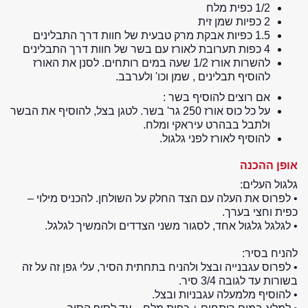
1/2 כפית מלח
2 כפיות שמן זית
1.5 כפיות אבקת מרק טבעית של חוות דרך התבלינים
4 כפות תערובת לאורז עם בשר של חוות דרך התבלינים
להשרות אורז 1/2 שעה במים רותחים. לסנן את האורז
להוסיף תבלינים , שמן וכו' ולערבב.
אם רוצים להוסיף בשר :
על כל כוס אורז 250 גר' בשר. לטגן בצל, להוסיף את הבשר
ולתבל בבהרט עיראקי ומלח.
להוסיף לאורז לפני גלגול.
אופן ההכנה
גלגול העלים:
• לפרוס את העלה עם הצד החלק על השולחן. להכניס מילוי –
כפית וחצי בערך.
• לגלגל גלגול אחד, לסגור משני הצדדים ולהמשיך לגלגל.
להניח בסיר:
• לפרוס עגבנייה ובצל ולהניח בתחתית הסיר, עלי גפן זה על זה
בשורות עד לגובה 3/4 סיר.
• להוסיף מלמעלה עגבניות ובצל.