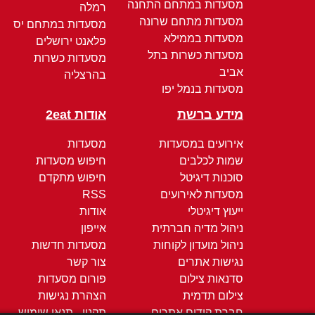
מסעדות במתחם התחנה
רמלה
מסעדות מתחם שרונה
מסעדות במתחם יס
מסעדות בממילא
פלאנט ירושלים
מסעדות כשרות בתל
מסעדות כשרות
אביב
בהרצליה
מסעדות בנמל יפו
מידע ברשת
אודות 2eat
אירועים במסעדות
מסעדות
שמות לכלבים
חיפוש מסעדות
סוכנות דיגיטל
חיפוש מתקדם
מסעדות לאירועים
RSS
ייעוץ דיגיטלי
אודות
ניהול מדיה חברתית
אייפון
ניהול מועדון לקוחות
מסעדות חדשות
נגישות אתרים
צור קשר
סדנאות צילום
פורום מסעדות
צילום תדמית
הצהרת נגישות
חברת קידום אתרים
תקנון - תנאי שימוש