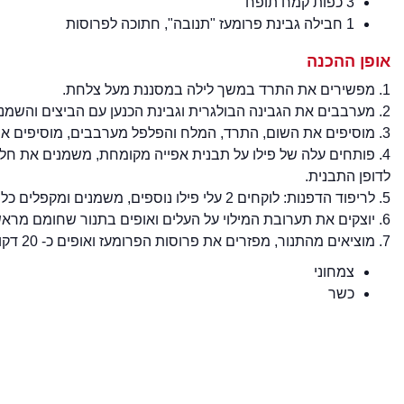
3 כפות קמח תופח
1 חבילה גבינת פרומעז "תנובה", חתוכה לפרוסות
אופן ההכנה
1. מפשירים את התרד במשך לילה במסננת מעל צלחת.
2. מערבבים את הגבינה הבולגרית וגבינת הכנען עם הביצים והשמנת לבישול לקבלת תערובת אחידה.
3. מוסיפים את השום, התרד, המלח והפלפל מערבבים, מוסיפים את הקמח ומערבבים היטב.
4. פותחים עלה של פילו על תבנית אפייה מקומחת, משמנים את חלקו
לדופן התבנית.
5. לריפוד הדפנות: לוקחים 2 עלי פילו נוספים, משמנים ומקפלים כל עלה לשלושה חלקים שווים, מצמידים את העלים המקופלים על דופן התבנית ומהדקים.
6. יוצקים את תערובת המילוי על העלים ואופים בתנור שחומם מראש ל- 170 מעלות כ- 30 דקות.
7. מוציאים מהתנור, מפזרים את פרוסות הפרומעז ואופים כ- 20 דקות נוספות.
צמחוני
כשר