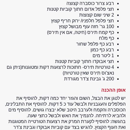
רבע צרור כוסברה קצוצה
חצי פלפל אדום חתוך קוביות קטנות
2 שיני שום קצוצות
חצי פלפל חלפניו/ ירוק חריף קצוץ
100 גר' חזה עוף מבושל קצוץ
כף קמח תירס (חיטה, אם אין תירס)
כף מלח
רבע כף פלפל שחור
רבע כף כמון
1 ליטר מים
חצי אבוקדו חתוך קוביות קטנות
4 טורטיות תירס- חתוכות לרצועות דקות ומטוגנות(ניתן גם
נאצ'וס תירס שאין טורטיות)
200 ג' גבינת צ'דר מגורדת
אופן ההכנה
יש לטגן את הבצל, השום והגזר יחד כמה דקות, להוסיף את
הפלפלים והעגבניות ולבשל עוד כ 5 דקות. להוסיף את התבלינים,
הכוסברה והקמח ולערבב היטב שלא יבצרו גושים. להוסיף מים
ולהביא לרתיחה. להנמיך את האש ולבשל כחצי שעה.
בהגשה: להוסיף לקערת המרק את רצועות הטורטייה המטוגנות
ואת העוף הקצוץ. להגיש בצד עם קוביות אבוקדו וגבינת צ'דר