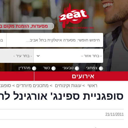
מסעדות, הזמנת מקום ב
צמחוני
טבעוני
כשר
מהדרין
אירועים
ראשי
>
עוגות וקינוחים
>
מתכונים מיוחדים
> סופגני
סופגניית ספינג' אורגינל לח
21/11/2011