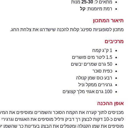
מתאים ל:
25-30
מנות
רמת מיומנות:
קל
תיאור המתכון
מתכון לסופגניות ספינג' קלות להכנה שישדרגו את צלחת החג.
מרכיבים
1 ק"ג קמח
1.5 ליטר מים פושרים
50 גרם שמרים יבשים
כפית סוכר
רבע כוס שמן קנולה
גרגירים ממקל וניל
100 גרם אגוזי מלך קצוצים
אופן ההכנה
מכניסים לתוך קערה את הקמח הסוכר והשמרים ומוסיפים את המים
לשים כ-10 דקות לבצק רך דביק ודליל מוסיפים את האגוזים וגרגירי הווניל ולשים דקה נוספת.
מוסיפים את שמן הקנולה ומקפלים את הבצק בעדינות כך שהשמן יעט