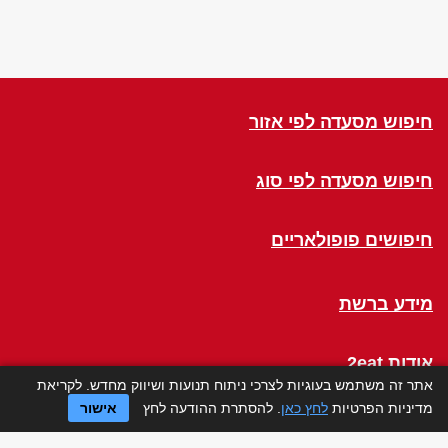
חיפוש מסעדה לפי אזור
חיפוש מסעדה לפי סוג
חיפושים פופולאריים
מידע ברשת
אודות 2eat
אתר זה משתמש בעוגיות לצרכי ניתוח תנועות ושיווק מחדש. לקריאת
מדיניות הפרטיות
לחץ כאן
. להסתרת ההודעה לחץ
אישור
Click a Table