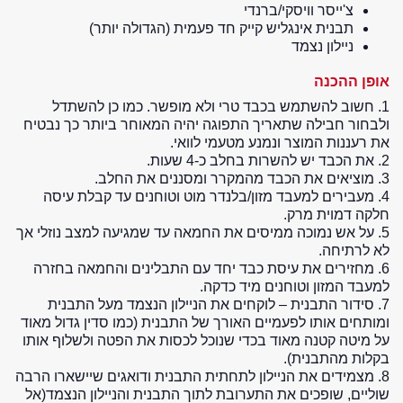
צ'ייסר וויסקי/ברנדי
תבנית אינגליש קייק חד פעמית (הגדולה יותר)
ניילון נצמד
אופן ההכנה
1. חשוב להשתמש בכבד טרי ולא מופשר. כמו כן להשתדל
ולבחור חבילה שתאריך התפוגה יהיה המאוחר ביותר כך נבטיח
את רעננות המוצר ונמנע מטעמי לוואי.
2. את הכבד יש להשרות בחלב כ-4 שעות.
3. מוציאים את הכבד מהמקרר ומסננים את החלב.
4. מעבירים למעבד מזון/בלנדר מוט וטוחנים עד קבלת עיסה
חלקה דמוית מרק.
5. על אש נמוכה ממיסים את החמאה עד שמגיעה למצב נוזלי אך
לא לרתיחה.
6. מחזירים את עיסת כבד יחד עם התבלינים והחמאה בחזרה
למעבד המזון וטוחנים מיד כדקה.
7. סידור התבנית – לוקחים את הניילון הנצמד מעל התבנית
ומותחים אותו לפעמיים האורך של התבנית (כמו סדין גדול מאוד
על מיטה קטנה מאוד בכדי שנוכל לכסות את הפטה ולשלוף אותו
בקלות מהתבנית).
8. מצמידים את הניילון לתחתית התבנית ודואגים שיישארו הרבה
שוליים, שופכים את התערובת לתוך התבנית והניילון הנצמד(אל