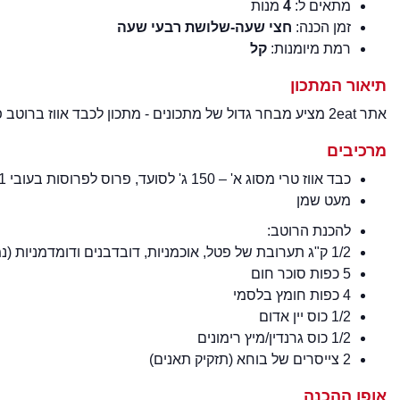
מתאים ל:
4
מנות
זמן הכנה:
חצי שעה-שלושת רבעי שעה
רמת מיומנות:
קל
תיאור המתכון
אתר 2eat מציע מבחר גדול של מתכונים - מתכון לכבד אווז ברוטב פירות יער ברמת מיומנות קל - מתכון מעולה למנה טעימה.
מרכיבים
כבד אווז טרי מסוג א' – 150 ג' לסועד, פרוס לפרוסות בעובי 1 ס"מ
מעט שמן
להכנת הרוטב:
1/2 ק"ג תערובת של פטל, אוכמניות, דובדבנים ודומדמניות (נמכר קפוא בכל סופרמרקט)
5 כפות סוכר חום
4 כפות חומץ בלסמי
1/2 כוס יין אדום
1/2 כוס גרנדין/מיץ רימונים
2 צייסרים של בוחא (תזקיק תאנים)
אופן ההכנה