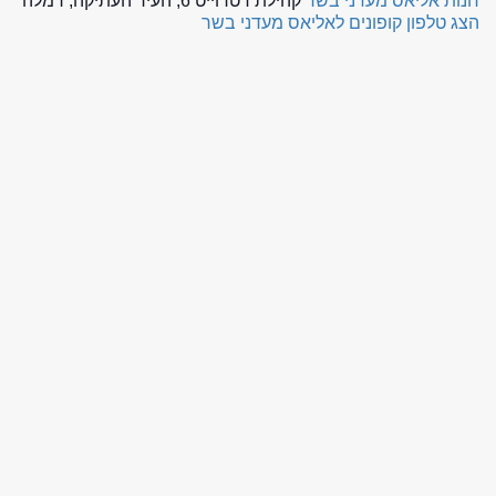
חנות אליאס מעדני בשר
קהילת דטרוייט 6, העיר העתיקה, רמלה
הצג טלפון
קופונים לאליאס מעדני בשר