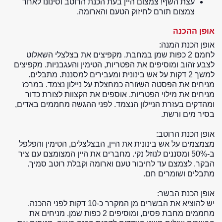
עצת השף! צמצום היין בעת הכנת הרוטב וסינונו לאחר
צמצום תורם לחיזוק הטעם והארומה.
אופן ההכנה
אופן הכנת המנה:
לחמם 2 כפות שמן במחבת. מקפיצים את בצלצלי השאלוט
לצבע זהוב ומוסיפים את הפטריות, הטימין והעגבניות. מקפיצים
למשך 2 דקות על אש בינונית ומעבירים למסננת. מתבלים.
מניחים את הפסטה השזורה כמחצלת על ניילון נצמד. במרכז
מניחים את מילוי הפטריות. אוספים את הקצוות לצורת כדור
ומהדקים בעזרת הניילון הנצמד. לפני ההגשה מחממים באדים,
בסיר מים ורשת.
אופן הכנת הרוטב:
מצמצמים על אש בינונית את היין, הבצלצלים, הטימין והפלפל
ב-50% ומסננים לנוזל נקי. מחברים את היין המצומצם עם ציר
הבקר. לצמצם עד לחיבור טעם וארומה וקבלת רוטב סמיך.
מתבלים ושומרים חם.
אופן הכנת הבשר:
יש להוציא את הבשרים מן המקרר כ-10 דקות לפני ההכנה.
מחממים מחבת פסים, ומוסיפים 2 כפות שמן. מניחים את