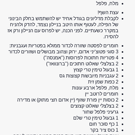
מלח, פלפל
עצת השף!
לקבלת מדליונים בגודל אחיד יש להשתמש בחלק הבינוני
של הפילה, לעטוף אותו היטב בניילון נצמד, להדק ולהניח
במקרר כשעתיים. לפני הכנה, יש לפרוס עם הניילון ורק אז
להסירו.
חומרים לפסטה שזורה לכדור ממולא בפטריות ועגבניות:
3 סוגי פטוצ'יני אדום, ירוק וצהוב מבושלים ושזורים לכדור
4 פטריות חתוכות לפרוסות ("אמנסה")
2 בצלצלי שאלוט חתוכים ("ברונוואז")
1 גבעול טימין טרי קצוץ
2 עגבניות מיובשות קצוצות גס
2 כפות שמן זית
מלח, פלפל ארבע עונות
חומרים לרוטב יין
2 כוסות יין פורת שזוף (יין אדום חצי מתוק) או מדירה
2 בצלצלי שאלוט קצוצים
גרעיני פלפל שחור
1 גבעול טימין טרי שלם
1 כף סוכר חום
1 כוס ציר בקר