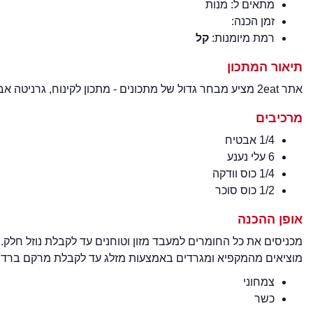
מתאים ל:
מנות
זמן הכנה:
רמת מיומנות:
קל
תיאור המתכון
אתר 2eat מציע מבחר גדול של מתכונים - מתכון לקינוח, גרניטה אבטיח ברמת מיומנות קל - מתכון מעולה למנה טעימה.
מרכיבים
1/4 אבטיח
6 עלי נענע
1/4 כוס וודקה
1/2 כוס סוכר
אופן ההכנה
מכניסים את כל החומרים למעבד מזון וטוחנים עד לקבלת נוזל חלק
מוציאים מהמקפיא ומגרדים באמצעות מזלג עד לקבלת מרקם ברד. מח
צמחוני
כשר