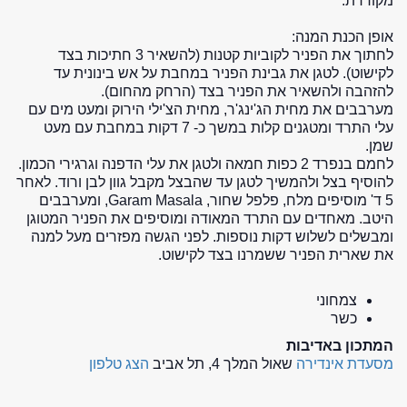
מקוררת.
אופן הכנת המנה:
לחתוך את הפניר לקוביות קטנות (להשאיר 3 חתיכות בצד
לקישוט). לטגן את גבינת הפניר במחבת על אש בינונית עד
להזהבה ולהשאיר את הפניר בצד (הרחק מהחום).
מערבבים את מחית הג'ינג'ר, מחית הצ'ילי הירוק ומעט מים עם
עלי התרד ומטגנים קלות במשך כ- 7 דקות במחבת עם מעט
שמן.
לחמם בנפרד 2 כפות חמאה ולטגן את עלי הדפנה וגרגירי הכמון.
להוסיף בצל ולהמשיך לטגן עד שהבצל מקבל גוון לבן ורוד. לאחר
5 ד' מוסיפים מלח, פלפל שחור, Garam Masala, ומערבבים
היטב. מאחדים עם התרד המאודה ומוסיפים את הפניר המטוגן
ומבשלים לשלוש דקות נוספות. לפני הגשה מפזרים מעל למנה
את שארית הפניר ששמרנו בצד לקישוט.
צמחוני
כשר
המתכון באדיבות
מסעדת אינדירה
שאול המלך 4, תל אביב
הצג טלפון