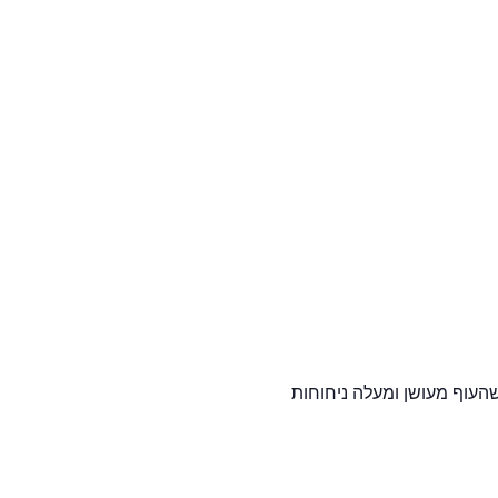
מו, כירת גז ניידת לפיקניק או כיריים ביתיים או על המנגל המסורתי), למשך 20-30 דקות עד שהעוף מעושן ומעלה ניחוחות