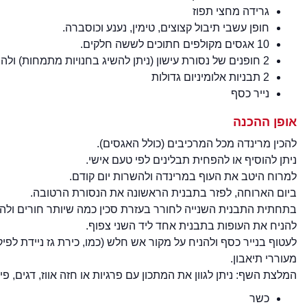
גרידה מחצי תפוז
חופן עשבי תיבול קצוצים, טימין, נענע וכוסברה.
10 אגסים מקולפים חתוכים לששה חלקים.
2 חופנים של נסורת עישון (ניתן להשיג בחנויות מתמחות) ולהשרות עם חצי כוס מים יום קודם.
2 תבניות אלומיניום גדולות
נייר כסף
אופן ההכנה
להכין מרינדה מכל המרכיבים (כולל האגסים).
ניתן להוסיף או להפחית תבלינים לפי טעם אישי.
למרוח היטב את העוף במרינדה ולהשרות יום קודם.
ביום הארוחה, לפזר בתבנית הראשונה את הנסורת הרטובה.
בתחתית התבנית השנייה לחורר בעזרת סכין כמה שיותר חורים ולה
להניח את העופות בתבנית אחד ליד השני צפוף.
מעוררי תיאבון.
המלצת השף: ניתן לגוון את המתכון עם פרגיות או חזה אווז, דגים, פי
כשר