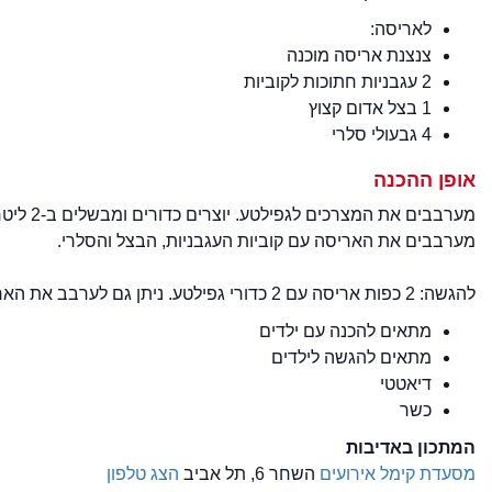
לאריסה:
צנצנת אריסה מוכנה
2 עגבניות חתוכות לקוביות
1 בצל אדום קצוץ
4 גבעולי סלרי
אופן ההכנה
מערבבים את המצרכים לגפילטע. יוצרים כדורים ומבשלים ב-2 ליטר מים יחד עם הפפריקה, כפית המלח ומיץ הלימון במשך 15 דק' לערך.
מערבבים את האריסה עם קוביות העגבניות, הבצל והסלרי.
להגשה: 2 כפות אריסה עם 2 כדורי גפילטע. ניתן גם לערבב את האריסה עם קציצות הגפילטע ולהגיש כתבשיל.
מתאים להכנה עם ילדים
מתאים להגשה לילדים
דיאטטי
כשר
המתכון באדיבות
מסעדת קימל אירועים
השחר 6, תל אביב
הצג טלפון