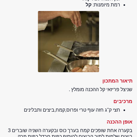
רמת מיומנות:
קל
תיאור המתכון
שניצל פריזאי קל ההכנה מומלץ .
מרכיבים
חצי ק''ג חזה עוף טרי ופרוס,קמח,ביצים ותבלינים
אופן ההכנה
בקערה אחת שופכים קמח בערך כוס ובקערה השניה שוברים 3
ביצים שלמות.לתוך הביצים להוסיף כפית חרדל.כפית מרק