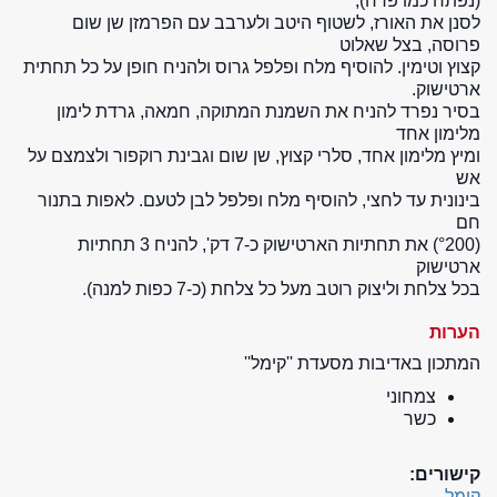
(נפתח כמו פרח),
לסנן את האורז, לשטוף היטב ולערבב עם הפרמזן שן שום
פרוסה, בצל שאלוט
קצוץ וטימין. להוסיף מלח ופלפל גרוס ולהניח חופן על כל תחתית
ארטישוק.
בסיר נפרד להניח את השמנת המתוקה, חמאה, גרדת לימון
מלימון אחד
ומיץ מלימון אחד, סלרי קצוץ, שן שום וגבינת רוקפור ולצמצם על
אש
בינונית עד לחצי, להוסיף מלח ופלפל לבן לטעם. לאפות בתנור
חם
(°200) את תחתיות הארטישוק כ-7 דק', להניח 3 תחתיות
ארטישוק
בכל צלחת וליצוק רוטב מעל כל צלחת (כ-7 כפות למנה).
הערות
המתכון באדיבות מסעדת ''קימל''
צמחוני
כשר
קישורים:
קימל