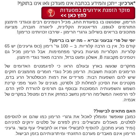
*ארכיון:
ייתכן והמידע בכתבה אינו מעודכן ו\או אינו בתוקף!
הרימון, שפגשנו בו בסעודת החג, מכיל ויטמינים רבים ונוגדני חימצון
התורמים לגופנו. הדיאטנית הקלינית, ליאורה חוברה, מציעה
מתכונים בריאים בשילוב גרגרי הרימון - שירבו זכויותינו כרימון!
יופי של פרי צבעוני ובריא – מה יש בו ברימון?
קודם כל, אין בו הרבה קלוריות. ב – 100 גר' רימון (כוס גרעינים) יש 65
קלוריות. הקלוריות מגיעות בעיקר מפחמימות. אבל הרימון מכיל גם
ויטמינים מקבוצה B, אשלגן ומעט ברזל, והרבה מאוד נוגדי חימצון.
מחקרים שנעשו בארץ ובעולם הראו כי לפיגמנטים האדומים של
הרימונים תכונות חשובות. הרימון מכיל נוגדי חומרים מחמצנים חזקים
שיש להם השפעות רבות: מורידים את רמות הכוסלטרול הרע בדם,
מקטינים את הסיכון למחלות לב ולסרטן, מגינים על העור מפני קרינת
השמש והשפעותיה המסוכנות ובנוסף גם תורמים להורדת לחץ הדם.
לפי הרפואה המשלימה הרימון נחשב כמחזק את דם ומטפל במקרים של
אנמיה.
האם מתאים לבישול?
כמובן שאפשר ומומלץ לאכול את גרגרי הרימון כמו שהם או להוסיפם
לסלטים, מאכלים ותבשילים: ניתן לפזרם על סלטים ירוקים למיניהם
(ומיד מגיע מתכון), להוסיף לתבשילי אורז או לתבשילי עוף ובשר. גרעיני
הרימון אינם מאבדים מערכם התזונתי ומיתרונותיהם בזמן הבישול.