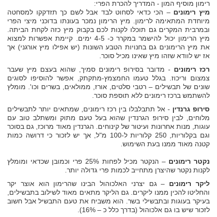
רימון מוסיף המון - המדריך להכרת הפרי:
מיץ רימונים
– הכי כדאי לסחוט לבד אבל לשם כך תזדקקו למסחטה
מיוחדת המתאימה לרימון. מיץ הרימון נמכר בעונתו בדוכני מיצי הפרי
ובמרבית המקרים גם תוכלו לקנות לכם בקבוק מיץ כזה לקחת הביתה.
מיץ הרימון יכול להישמר במקרר כ- 4-5 ימים. קיימת אפשרות למצוא
את מיץ הרימונים גם בחנויות הטבע השונות (יש אפילו מיץ אורגני) אך
אז יש לוודא שזהו מיץ שאינו מכיל סוכר.
רכז רימונים
- מדובר בסירופ רימונים סמיך, שהוא בעצם מיץ שעבר
צמצום וריכוז. בגלל טעמו החמצמץ-מתקתק, אפשר להוסיפו לסוגים
שונים של תבשילים – רטבי סלטים, אורז, ממולאים, בשרים וכו'. מומלץ
להשתמש ברכז רימונים ללא תוספת סוכר.
סירופ גרנדין
- אל תתבלבלו בין רכז רימונים, שמתאים יותר לתבשילים
מלוחים, לבין סירופ הגרנדין שהוא בעל טעם מתוק ומשתלב טוב עם
עוגות, מנות אחרונות ועיטור של קינוחים. הגרנדין מאוד מרוכז, גם בסוכר
וגם בקלוריות, 250 קלוריות ל-100 מ"ל, אך יש לזכור כי דרושה כמות
קטנה מאוד ממנו בעת השימוש.
נקטר רימונים
– הנקטר מכיל לפחות 25% פרי וכמובן שכדאי ומומלץ
לקנות נקטר שהיצרן מתחייב לכמות פרי גדולה יותר.
ליקר רימונים
– גם יצרני האלכוהול הבינו שהרימון הוא אוצר יקר
והחליטו להכין ממנו ליקרים. גם הליקר מתאים מאוד לשילוב בתבשילים,
בעיקר בעוגות ובתבשילי בשר. הוא משביח את טעם התבשיל אבל חשוב
לזכור שיש בו גם אלכוהול (בדרך כלל כ – 16%).