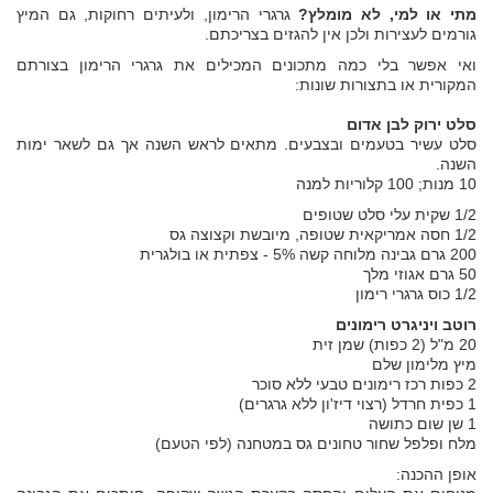
מתי או למי, לא מומלץ?
גרגרי הרימון, ולעיתים רחוקות, גם המיץ
גורמים לעצירות ולכן אין להגזים בצריכתם.
ואי אפשר בלי כמה מתכונים המכילים את גרגרי הרימון בצורתם
המקורית או בתצורות שונות:
סלט ירוק לבן אדום
סלט עשיר בטעמים ובצבעים. מתאים לראש השנה אך גם לשאר ימות
השנה.
10 מנות; 100 קלוריות למנה
1/2 שקית עלי סלט שטופים
1/2 חסה אמריקאית שטופה, מיובשת וקצוצה גס
200 גרם גבינה מלוחה קשה 5% - צפתית או בולגרית
50 גרם אגוזי מלך
1/2 כוס גרגרי רימון
רוטב ויניגרט רימונים
20 מ"ל (2 כפות) שמן זית
מיץ מלימון שלם
2 כפות רכז רימונים טבעי ללא סוכר
1 כפית חרדל (רצוי דיז'ון ללא גרגרים)
1 שן שום כתושה
מלח ופלפל שחור טחונים גס במטחנה (לפי הטעם)
אופן ההכנה: