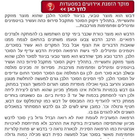
דבש הוא מוצר טבעי, בניגוד לסוכר הלבן שהוא מוצר מזוקק
ותעשייתי. בתהליך זיקוק הסוכר מתקבל סירופ כהה ועשיר בויטמינים
ומינרלים ופחמימות מורכבות...
הדבש הוא מוצר כוורת שכבר בימי קדם השתמשו בו להמתקה ולצרכים
רפואיים. הרכב הדבש צבעו וטעמו משתנים בהתאם לצמח ממנו
שואבות הדבורים את הצוף אבל בכל המקרים הוא עשיר בסוכרים,
ויטמינים ומינרלים. לפי גישת הרפואה הסינית הדבש עדיף על הסוכר
הלבן. הדבר נובע מכך שהדבש הוא מוצר טבעי בניגוד לסוכר הלבן שהוא
מוצר מזוקק ותעשייתי. בתהליך זיקוק הסוכר מתקבל סירופ כהה ועשיר
בויטמינים ומינרלים ופחמימות מורכבות. מסירופ זה מכינים מולסה
ובשלב הבא סוכר חום. לכן גם המולסה וגם הסוכר הסוכר החום עדיפים
על הסוכר הלבן. לפי הסינים הסוכר הלבן גורם למעשה להחלשת מנגנון
השובע והרעב בגוף ואכילה מופרזת ממנו תגרום להמשך הצורך במתוק.
גם דבש בכמויות גדולות אינו מומלץ מכיוון שהוא תורם ליצירת ליחה
ולכן רצוי להסתפק בכמות של עד 3 כפיות ביום. גם כשאנחנו בוחרים
ממתק כדאי להעדיף כזה המבוסס על דבש כמו קורנפלקס עם דבש,
חטיף גרנולה וכו'. כמובן שיש לשים לב גם לדבש המסתתר במאכלים
השונים ולא להגזים גם בו.
הרפואה המערבית לעומת זאת לא רואה הבדל גדול בין סוכר לדבש
מכיוון שהתפיסה המערבית בודקת את ההרכב ולא מתייחסת לאיכויות
אנרגטיות כמו הרפואה הסינית. לכאורה נראה כי בדבש יש פחות קלוריות
ופחמימות מאשר בסוכר אבל למעשה כפית דבש מכילה כמות גדולה