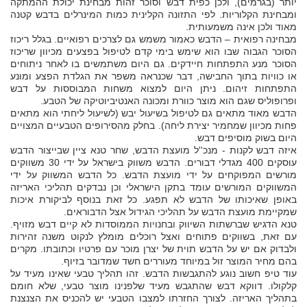
יותר (בגרמים), ולכן כפית דבש וסוכר זהות מבחינת יכולת ההמתקה
ומבחינת הקלוריות. לפי התזונה הקלינית כמות המינרלים בדבש קטנה
מאוד ולכן אינה משמעותית.
מבחינה רפואית – הדבש כאמור משמש גם לצרכים רפואיים. בגלל ריכוז
הסוכר הגבוה שבו הוא שימש בימי קדם לטיפול בפצעים מכיוון שריכוז
הסוכר מנע התפתחות חיידקים. גם היום משתמשים בו לאחר ניתוחים
או כוויות בתוך החבישה, דבר שכנראה משפר את הגלדת הפצע ומונע
התפתחות זיהום. ניתן היום למצוא משחות המבוססות על דבש
ופרופוליס שגם הוא מוצר כוורת ומכונה האנטיביוטיקה של הטבע.
הדבש מאוד מתאים גם לטיפול בשיעול יבש (לשיעול ליחתי הוא מתאים
פחות מכיוון שמחמיר יצירת ליחה). בחלק מהסירופים הטבעיים המצויים
היום בשוק מוסיפים דבש.
איזה דבש לקנות - מנכ''ל מועצת הדבש, שחר טנא ציין שבייצור הדבש
עוסקים 400 מגדלי דבורים. הדבש משווק בישראל על ידי 30 משווקים
מורשים המפוקחים על ידי מועצת הדבש. כל הדבש המשווק על ידי
המשווקים המורשים עומד בתקן הישראלי וכן נבדקים תהליכי האריזה
באופן שאיכותו של הדבש לא תפגע. כל זאת בנוסף לביקורת איכות
שמקיימת מועצת הדבש על תהליכי הגידול אצל הדבוראים.
טנא הדגיש שברשתות השיווק ובחנויות הממוסדות לא קיים דבש מזויף.
עם זאת, בשווקים פתוחים ואצל רוכלים מומלץ לנקוט משנה זהירות
ולבדוק אם יש על הדבש תוית של יצרן מוכר עם פרטיו וכתובתו. מקרים
בהם מחיר המוצר זול במיוחד מעוררים חשד שמדובר בזיוף.
עוד טיפ חשוב נוגע להתגבשות הדבש. זהו תהליך טבעי שאינו מעיד על
קלקולו. דווקא דבש שהתגבש מעיד שלפנינו מוצר טבעי, שלא חומם
בתהליך האריזה. לצורך החזרתו למצבו הטבעי יש להכניס את הצנצנת