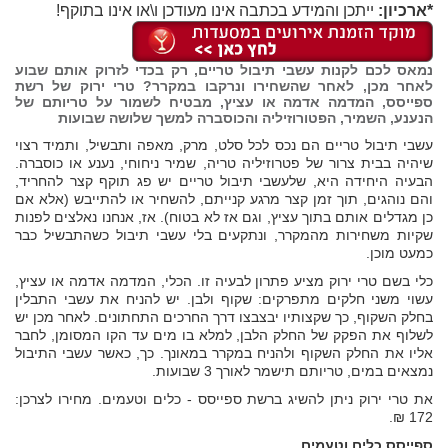
*ארכיון:
ייתכן והמידע בכתבה אינו מעודכן ו\או אינו בתוקף!
נמאס לכם לקנות עשבי תיבול טריים, רק בכדי לזרוק אותם שבוע
לאחר מכן, לאחר שהשחירו ונרקבו במקרר? טרי ירוק של רשת
ספייסס
, המדמה אדמה או עציץ, מבטיח לשמור על טריותם של
הנענע, השמיר, הפטורוזיליה והכוסברה למשך שלושה שבועות
עשבי תיבול טריים הם נכס לכל סלט, מרק, מאפה ותבשיל, ותמיד רצוי
שיהיה בבית צרור של פטרוזיליה טריה, שמיר ניחוחי, נענע או כוסברה.
הבעיה היחידה היא, שלעשבי תיבול טריים יש פג תוקף קצר להחריד,
והם נוהגים, תוך זמן קצר מרגע קנייתם, להשחיר או להתייבש (אלא אם
כן מגדלים אותם בתוך עציץ, וגם אז לא בטוח). אז, אנחנו נאלצים לפנות
שקיות משחירות מהמקרר, ונתקעים בלי עשבי תיבול כשהתבשיל כבר
כמעט מוכן.
כלי בשם טרי ירוק מציע פתרון לבעיה זו. הכלי, המדמה אדמה או עציץ,
עשוי משני חלקים מתפרקים: שקוף ולבן. יש להניח את עשבי התבלין
בחלק השקוף, כך שקצותיו יבצבצו דרך החרכים התחתונים. לאחר מכן יש
לשלוף את הפקק של החלק הלבן, למלא בו מים עד הקו המסומן, לחבר
אליו את החלק השקוף ולהניח במקרר במאונך. כך, כאשר עשבי התיבול
נמצאים במים, טריותם תישמר לאורך 3 שבועות.
את טרי ירוק ניתן להשיג ברשת ספייסס - כלים וטעמים. מחירו לצרכן:
172 ₪.
ספייסס כלים וטעמים