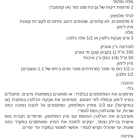
מלח ופלפל
2 פרוסות דקות של גבינת סנט מור (או קממבר)
לג'לי מלפפון:
5 מלפפונים, לא קלופים, שטופים היטב וחתוכים לקוביות קטנות
מיץ לימון
מלח
3 גרם אבקת ג'לטין או 1/2 עלה ג'לטין
לגרניטה ג'ין וטוניק:
330 מ''ל (1 בקבוק קטן) מי טוניק
50 מ''ל (1/4 כוס) ג'ין איכותי
מיץ לימון
כ-1/2 כוס מי סוכר (מרתיחים סוכר ומים ביחס של 1:1 ומצננים)
1/2 חלבון
ההכנה:
ג'לי:
מרסקים את המלפפונים בבלנדר, או סוחטים במסחטת מיצים. מתבלים
במיץ לימון ובמלח לפי הטעם. ממיסים את אבקת הג'לטין במחבת (או
במיקרוגל) עם 1/3 ממיץ המלפפון, ומחממים על להבה נמוכה כמה
שניות, עד שהג'לטין נמס לגמרי.
מערבבים את הג'לטין המומס עם מיץ המלפפון. מרפדים תבנית מוס
אישית בניילון נצמד, יוצקים לתוכה את המיץ ומאחסנים במקרר כמה
שעות, עד שהג'לי נקרש לגמרי. אפשר לשמור במקרר עד יומיים.
גרניטה: