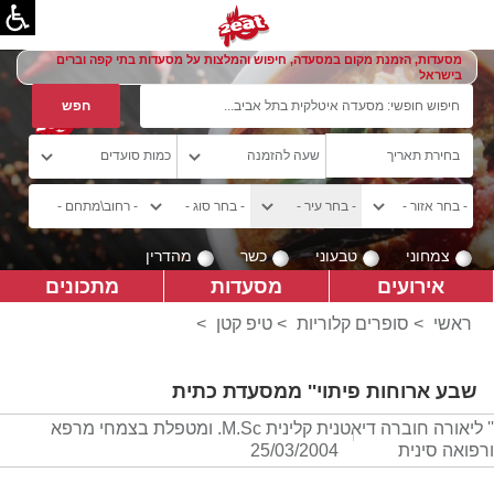
מסעדות, הזמנת מקום במסעדה, חיפוש והמלצות על מסעדות בתי קפה וברים
בישראל
צמחוני
טבעוני
כשר
מהדרין
אירועים
מסעדות
מתכונים
ראשי
>
סופרים קלוריות
>
טיפ קטן
>
שבע ארוחות פיתוי'' ממסעדת כתית
'' ליאורה חוברה דיאטנית קלינית M.Sc. ומטפלת בצמחי מרפא
ורפואה סינית
25/03/2004