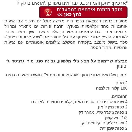
*ארכיון:
ייתכן והמידע בכתבה אינו מעודכן ו\או אינו בתוקף!
מסעדת כתית הנמצאת בכפר רות מגישה אוכל ים תיכוני עם נגיעות
אותנטיות מחד וקלאסיות מאידך: הרבה פירות ים מהארץ ומחו''ל
מוצאים את דרכם לתפריט המסעדה, עליו מופקד השף מאיר אדוני.
לאחרונה הוציא אדוני בשיתוף עם גיל ססובר את ''שבע ארוחות פיתוי''-
ספר בישול מעוצב בקפידה המשלב צילומים אומנותיים עם נגיעות
ארוטיות. מתוך הספר:
סביצ'ה שרימפס על מצע ג'לי מלפפון, גבינת סנט מור וגרניטה ג'ין
וטוניק
מתכון של מאיר אדוני מתוך ''שבע ארוחות פיתוי''. מוגש במסעדת כתית
2 מנות
180 קלוריות למנה
החומרים:
4 שרימפס בינוניים טריים מאוד, קלופים וחצויים לאורכם
2 כפות מיץ לימון
1 כפית ג'ינג'ר טרי, מגורר דק
1/2 בצל קצוץ
2 עלי בזיליקום, קצוצים דק
2 כפות שמן זית