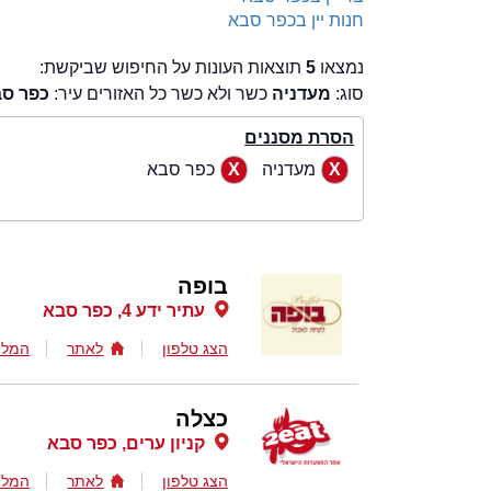
חנות יין בכפר סבא
נמצאו
5
תוצאות העונות על החיפוש שביקשת:
סוג:
מעדניה
כשר ולא כשר כל האזורים עיר:
כפר ס
הסרת מסננים
מעדניה
כפר סבא
בופה
עתיר ידע 4, כפר סבא
הצג טלפון
לאתר
המלצ
כצלה
קניון ערים, כפר סבא
הצג טלפון
לאתר
המלצ