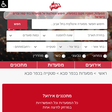
מסעדות, הזמנת מקום במסעדה, חיפוש והמלצות על מסעדות בתי קפה וברים
בישראל
צמחוני
טבעוני
כשר
מהדרין
אירועים
מסעדות
מתכונים
ראשי
>
מסעדות בכפר סבא
>
סטקייה בכפר סבא
מתכננים אירוע?
כל המסעדות וכל האפשרויות
במרחק לחיצה אחת