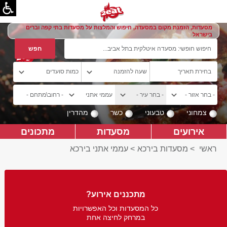
מסעדות, הזמנת מקום במסעדה, חיפוש והמלצות על מסעדות בתי קפה וברים
בישראל
צמחוני
טבעוני
כשר
מהדרין
אירועים
מסעדות
מתכונים
ראשי
>
מסעדות בירכא
>
עממי אתני בירכא
מתכננים אירוע?
כל המסעדות וכל האפשרויות
במרחק לחיצה אחת