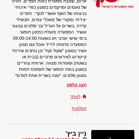
אדום, שוכנת מסעדת כפות תמרים. חוויה
של טעמים ומרקמים בסגנון כפרי איכותי
בניצוחו של השף אושרי לנקרי. תפריט
יצירתי ומקורי של מאכלי עמים, תבשילי
קדרה, בשרים על הגריל ובר סלטים צבעוני
ועשיר. המסעדה פועלת כמזנון חופשי.
בימי שישי וערבי חג בשעות 09:00-14:00
המסעדה פתוחה ליריד אוכל עם מגוון
עשיר בסגנון "שקול וקח" וכן נותנים שירותי
קייטרינג לאירועים פרטיים (בבית או
בשטח) וסעודות מצווה. ארוחת צהריים
בסגנון בופה חופשי של תוספות חמות
ומגוון סלטים. *מנה בשרית אחת לאדם*
הצג טלפון
לאתר
המלצות
ניין ביץ'