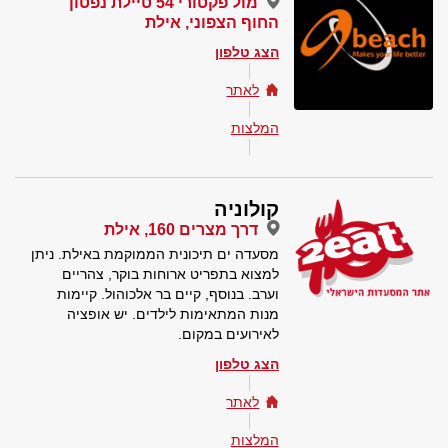
מול פקטורי 54 טיילת נפטון
החוף הצפוני, אילת
הצג טלפון
לאתר
המלצות
קולוניה
דרך מצרים 160, אילת
מסעדה ים תיכונית הממוקמת באילת. ניתן
למצוא בתפריט ארוחות בוקר, צהריים
וערב. בנוסף, קיים בר אלכוהול. קיימות
מנות המתאימות לילדים. יש אופציה
לאירועים במקום.
הצג טלפון
לאתר
המלצות