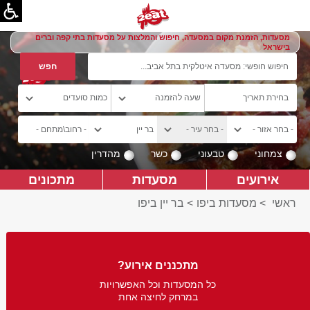
מסעדות, הזמנת מקום במסעדה, חיפוש והמלצות על מסעדות בתי קפה וברים
בישראל
צמחוני
טבעוני
כשר
מהדרין
אירועים
מסעדות
מתכונים
ראשי
>
מסעדות ביפו
>
בר יין ביפו
מתכננים אירוע?
כל המסעדות וכל האפשרויות
במרחק לחיצה אחת