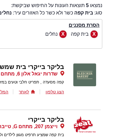
נמצאו
5
תוצאות העונות על החיפוש שביקשת:
סוג:
בית קפה
כשר ולא כשר כל האזורים עיר:
נחלים
הסרת מסננים
בית קפה
נחלים
בליקר בייקרי בית שמש
שדרות יגאל אלון 6, מתחם שער העיר בית שמש, בית שמש
קפה מסעדה , תפריט חלבי וטעים במיוח
הצג טלפון
לאתר
המלצ
בליקר בייקרי
וייצמן 207, מתחם G, טייבה
בית קפה שמציע תרפיט מגוון לילדים ולב