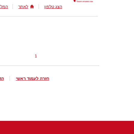
הצג טלפון
לאתר
המלצ
1
חזרה לעמוד ראשי
הד