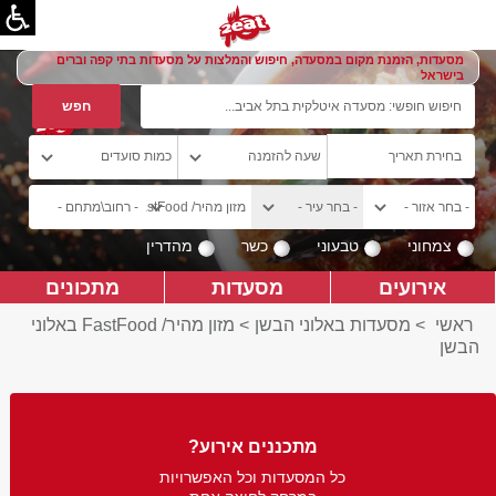
מסעדות, הזמנת מקום במסעדה, חיפוש והמלצות על מסעדות בתי קפה וברים
בישראל
צמחוני
טבעוני
כשר
מהדרין
אירועים
מסעדות
מתכונים
ראשי
>
מסעדות באלוני הבשן
>
מזון מהיר/ FastFood באלוני
הבשן
מתכננים אירוע?
כל המסעדות וכל האפשרויות