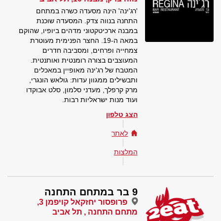
'רג'ינה' הינה מסעדה כשרה במתחם
התחנה בנווה צדק. המסעדה שוכנת
במבנה ארכיטקטוני מדהים ביופיו, שהוקם
במאה ה-19. החצר הפנימית מעוטרת
צמחייה ופרחים, ומסביבה חדרים
המעוצבים בצורה רומנטית ואותנטית.
המטבח של רג'ינה מאופיין במאכלים
ותבשילים ממגוון עדות: גולאש הונגרי,
מרק קרפלך, מעדני סלמון, סלט אבוקדו
ועוד מנות ישראליות רבות.
הצג טלפון
לאתר
המלצות
9 בר במתחם התחנה
פרופסור יחזקאל קויפמן 3,
מתחם התחנה , תל אביב