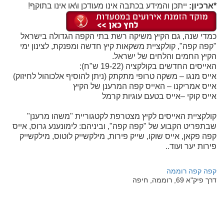
*ארכיון:
ייתכן והמידע בכתבה אינו מעודכן ו\או אינו בתוקף!
כמדי שנה, גם הקיץ משיקה רשת בתי הקפה הגדולה בישראל
"קפה קפה", קולקציית משקאות קיץ חדשה ומפנקת, לצינון ימי
הקיץ החמים והלחים של ישראל.
האייסים החדשים בקולקציה (19-22 ש"ח):
אייס מנגו – משקה טרופי מתקתק (ניתן להוסיף אלכוהול לחיזוק)
אייס אמריקנו – האייס קפה המרענן של הקיץ
אייס קוקי –אייס בטעם עוגיות קרמל
קולקציית האייסים לקיץ מצטרפת לקטגוריית "משהו מרענן"
שבתפריט הקבוע של "קפה קפה", וביניהם: לימונענע גרוס, אייס
קפה פקאן, אייס שוקו, שייק פירות, מילקשייק לוטוס, מילקשייק
פירות יער ועוד..
קפה קפה רוממה
דרך פיק"א 69, רוממה, חיפה