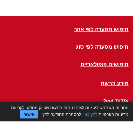
חיפוש מסעדה לפי אזור
חיפוש מסעדה לפי סוג
חיפושים פופולאריים
מידע ברשת
אודות 2eat
אתר זה משתמש בעוגיות לצרכי ניתוח תנועות ושיווק מחדש. לקריאת
מדיניות הפרטיות
לחץ כאן
. להסתרת ההודעה לחץ
אישור
Click a Table