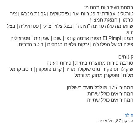
במנות העיקריות תהנו מ:
טורטליני עבודת יד פטריות יער | פיסטוקים | גבינת מנצ'גו | ציר
פרמזן | חמאת חמציץ
שווארמה טלה טחינה "היונה" | בצל צלוי | צ'ילי | פטרוזיליה | בצל
ירוק
תמנון El Pimpi תפוח אדמה קונפי | שום | שמן זית | פטרוזיליה
פילה דג על הפלנצ'ה | ירקות צלויים בגחלים | רוטב הדרים
קינוחים
סורבה פירות מתוצרת ביתית | פירות העונה
שוקולד ופופקורן מוס שוקולד מריר | קרם פופקורן | רוטב קרמל
מלוח | פופקורן מתוק מקורמל
המחיר 175 ₪ לכל סועד בשולחן
המחיר אינו כולל שירות
המחיר אינו כולל שתייה
הולה
הירקון 87, תל אביב