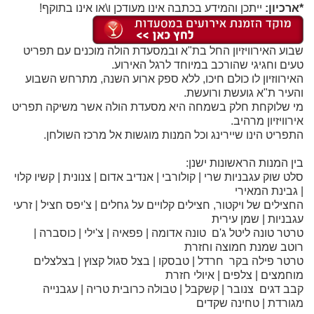
*ארכיון:
ייתכן והמידע בכתבה אינו מעודכן ו\או אינו בתוקף!
שבוע האירוויזיון החל בת"א ובמסעדת הולה מוכנים עם תפריט
טעים וחגיגי שהורכב במיוחד לרגל האירוע.
האירווזיון לו כולם חיכו, ללא ספק ארוע השנה, מתרחש השבוע
והעיר ת"א גועשת ורועשת.
מי שלוקחת חלק בשמחה היא מסעדת הולה אשר משיקה תפריט
אירוויזיון מרהיב.
התפריט הינו שיירינג וכל המנות מוגשות אל מרכז השולחן.
בין המנות הראשונות ישנן:
סלט שוק עגבניות שרי | קולורבי | אנדיב אדום | צנונית | קשיו קלוי
| גבינת המאירי
החצילים של ויקטור, חצילים קלויים על גחלים | צ'יפס חציל | זרעי
עגבניות | שמן עירית
טרטר טונה ליטל ג'ם טונה אדומה | פפאיה | צ'ילי | כוסברה |
רוטב שמנת חמוצה וחזרת
טרטר פילה בקר חרדל | טבסקו | בצל סגול קצוץ | בצלצלים
מוחמצים | צלפים | איולי חזרת
קבב דגים צנובר | קשקבל | טבולה כרובית טריה | עגבנייה
מגורדת | טחינה שקדים